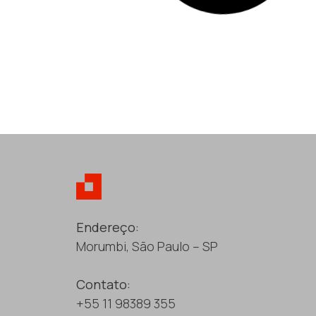
Endereço:
Morumbi, São Paulo – SP
Contato:
+55 11 98389 355